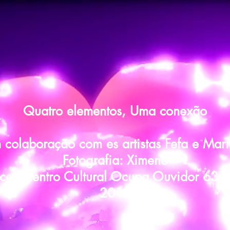
Quatro elementos, Uma conexão
 colaboração com es artistas Fefa e Mar
Fotografia: Ximene
cal: Centro Cultural Ocupa Ouvidor 63 -
2019