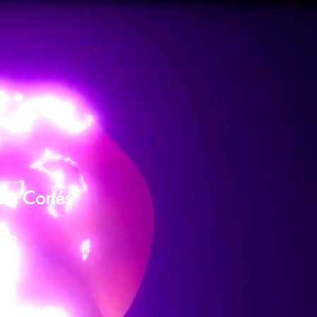
ina Cortés
 SP