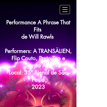
Performance A Phrase That
Fits
de Will Rawls
Performers: A TRANSÄLIEN,
Flip Couto, Preto Teo e
Sheyla Ayo
Local: 35º Bienal de São
Paulo
2023