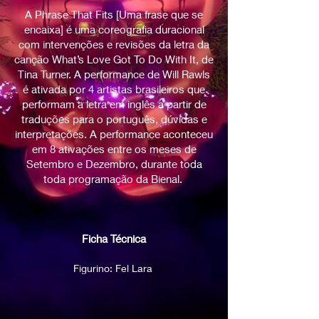
A Phrase That Fits [Uma frase que se
encaixa] é uma coreografia duracional
com intervenções e revisões da letra da
canção What’s Love Got To Do With It, de
Tina Turner. A performance de Will Rawls
é ativada por 4 artistas brasileiros que
performam a letra em inglês a partir de
traduções para o português, dúvidas e
interpretações. A performance aconteceu
em 8 ativações entre os meses de
Setembro e Dezembro, durante toda
toda programação da Bienal.
Ficha Técnica
Fi
gurino: Fel Lara