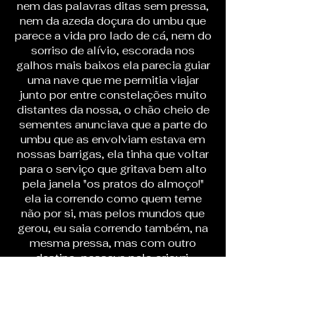
nem das palavras ditas sem pressa,
nem da azeda doçura do umbu que
parece a vida pro lado de cá, nem do
sorriso de alívio, escorada nos
galhos mais baixos ela parecia guiar
uma nave que me permitia viajar
junto por entre constelações muito
distantes da nossa, o chão cheio de
sementes anunciava que a parte do
umbu que as envolviam estava em
nossas barrigas, ela tinha que voltar
para o serviço que gritava bem alto
pela janela "os pratos do almoço!"
ela ia correndo como quem teme
não por si, mas pelos mundos que
gerou, eu saia correndo também, na
mesma pressa, mas com outro
destino, passava pelo oricuri,
alecrim, dendê, siriguela, aroeira e
mais uma infinidade de seres,
passava por debaixo do arame