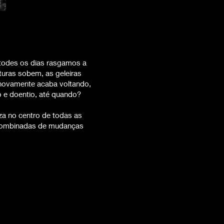
todes os dias rasgamos a
turas sobem, as geleiras
 novamente acaba voltando,
o e doentio, até quando?
za no centro de todas as
 combinadas de mudanças