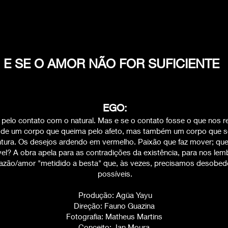
E SE O AMOR NÃO FOR SUFICIENTE
EGO:
elo contato com o natural. Mas e se o contato fosse o que nos r
 de um corpo que queima pelo afeto, mas também um corpo que se
 pintura. Os desejos ardendo em vermelho. Paixão que faz mover; qu
el? A obra apela para as contradições da existência, para nos le
razão/amor "metidido a besta" que, às vezes, precisamos desobede
possíveis.
Produção: Agüa Yayu
Direção: Fauno Guazina
Fotografia: Matheus Martins
Conceito: Jan Moura