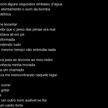
orei alguns segundos embaixo d'água
i atentamente o som da bomba
elétrica
me levantar
ebi que o peso das penas era real
stava ali em pé
nsformada
endendo tudo
o mesmo tempo não entendia nada
ava para as árvores ao meu redor
onhecia minha morada
ia um chamado
ava me reencontrando naquele lugar
 correr
 gritar
i
 um outro som audivel se fez
um canto forte