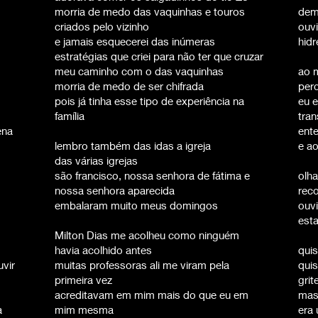
morria de medo das vaquinhas e touros
dem
criados pelo vizinho
ouv
e jamais esquecerei das inúmeras
hidr
estratégias que criei para não ter que cruzar
meu caminho com o das vaquinhas
ao 
morria de medo de ser chifrada
perc
pois já tinha esse tipo de experiência na
eu e
família
tra
ena
ent
lembro também das idas a igreja
e a
das várias igrejas
são francisco, nossa senhora de fátima e
olh
nossa senhora aparecida
rec
embalaram muito meus domingos
ouv
est
Milton Dias me acolheu como ninguém
havia acolhido antes
quis
vir
muitas professoras ali me viram pela
quis
primeira vez
grite
acreditavam em mim mais do que eu em
mas
a
mim mesma
era 