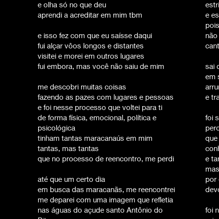
e olha só no que deu
estr
aprendi a acreditar em mim tbm
e es
pois
e isso fez com que eu saísse daqui
não 
fui alçar vôos longos e distantes
cant
visitei e morei em outros lugares
fui embora, mas você não saiu de mim
sai
em s
me descobri muitas coisas
arr
fazendo as pazes com lugares e pessoas
e tr
e foi nesse processo que voltei para ti
de forma física, emocional, política e
foi
psicológica
perc
tinham tantas maracanaús em mim
que
tantas, mas tantas
con
que no processo de reencontro, me perdi
e t
mas
até que um certo dia
por 
em busca das maracanãs, me reencontrei
dev
me deparei com uma imagem que refletia
nas águas do açude santo Antônio do
foi 