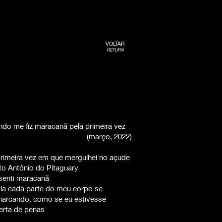
VOLTAR
RETURN
ndo me fiz maracanã pela primeira vez
(março, 2022)
primeira vez em que mergulhei no açude
to Antônio do Pitaguary
senti maracanã
tia cada parte do meu corpo se
harcando, como se eu estivesse
erta de penas