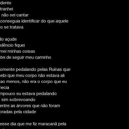
idente
tranhei
 não sei cantar
conseguia identificar do que aquele
o se tratava
 do açude
ilêncio fiquei
umei minhas coisas
atei de seguir meu caminho
 somente pedalando pelas Ruínas que
ebi que meu corpo não estava ali
 ao menos, não era o corpo que eu
hecia
ampouco eu estava pedalando
 sim sobrevoando
entre as árvores que não foram
oradas pela cidade
nesse dia que me fiz maracanã pela