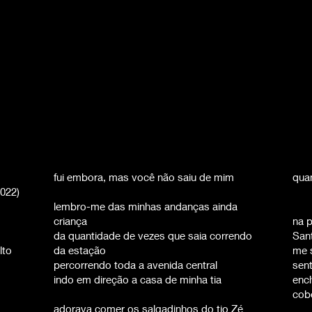
fui embora, mas você não saiu de mim
qua
2022)
lembro-me das minhas andanças ainda
criança
na 
da quantidade de vezes que saia correndo
San
lto
da estação
me 
percorrendo toda a avenida central
sen
indo em direção a casa de minha tia
enc
cob
adorava comer os salgadinhos do tio Zé