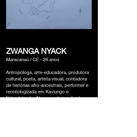
ZWANGA NYACK
Maracanaú / CE - 26 anos
Antropóloga, arte-educadora, produtora
cultural, poeta, artista visual, contadora
de histórias afro-ancestrais, performer e
reontologizada em Kaviungo e
Ndandalunda. Atua na valorização de sua
ancestralidade afrikana, em especial a de
origem bantu e na ancestralidade
indígena, que vem sendo retomada a
partir da ave marakanã.
Vive na busca e afirmação da presença
étnica-política-cultural das negritudes