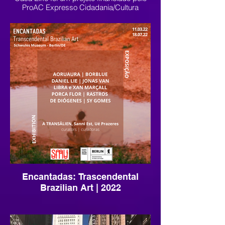
ProAC Expresso Cidadania/Cultura
LGBTQIA+. Centrada em existências e
pensamentos dissidentes, entre Julho e
Agosto de 2022 habitamos a encruzilhada
entre produção, educação, celebração e
flerte, fomentando a oxigenação e
colaborações entre artistas, público e
projetos culturais.
Organização e Direção Geral: Clarissa
Aidar
Curadoria: A TRANSÄLIEN e Linga Acácio
Encantadas: Trascendental
Brazilian Art | 2022