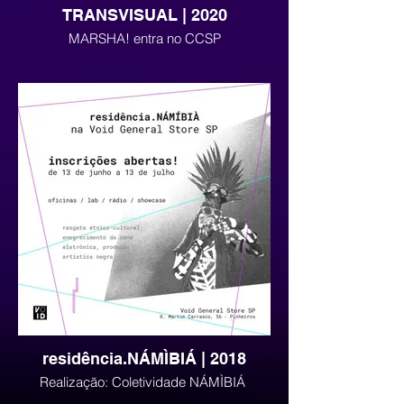
TRANSVISUAL | 2020
MARSHA! entra no CCSP
https://centrocultural.sp.gov.br/transvisual/
residência.NÁMÌBIÁ | 2018
Realização: Coletividade NÁMÌBIÁ